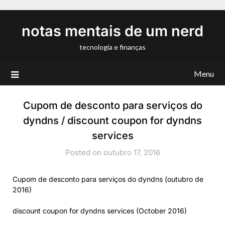
Skip
to
notas mentais de um nerd
content
tecnologia e finanças
Menu
Cupom de desconto para serviços do
dyndns / discount coupon for dyndns
services
Posted on outubro 17, 2016
Cupom de desconto para serviços do dyndns (outubro de
2016)
discount coupon for dyndns services (October 2016)