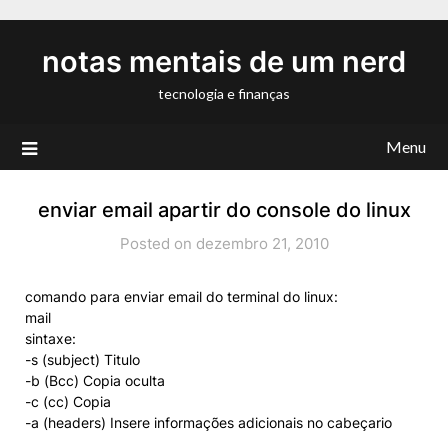
Skip
to
notas mentais de um nerd
content
tecnologia e finanças
Menu
enviar email apartir do console do linux
Posted on dezembro 21, 2010
comando para enviar email do terminal do linux:
mail
sintaxe:
-s (subject) Titulo
-b (Bcc) Copia oculta
-c (cc) Copia
-a (headers) Insere informações adicionais no cabeçario