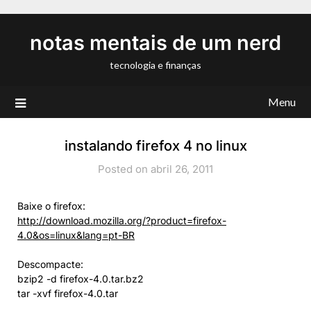
Skip
to
notas mentais de um nerd
content
tecnologia e finanças
Menu
instalando firefox 4 no linux
Posted on abril 26, 2011
Baixe o firefox:
http://download.mozilla.org/?product=firefox-
4.0&os=linux&lang=pt-BR
Descompacte:
bzip2 -d firefox-4.0.tar.bz2
tar -xvf firefox-4.0.tar