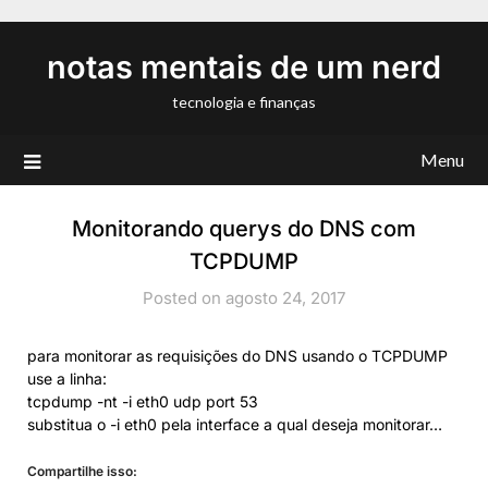
Skip
to
notas mentais de um nerd
content
tecnologia e finanças
Menu
Monitorando querys do DNS com
TCPDUMP
Posted on agosto 24, 2017
para monitorar as requisições do DNS usando o TCPDUMP
use a linha:
tcpdump -nt -i eth0 udp port 53
substitua o -i eth0 pela interface a qual deseja monitorar…
Compartilhe isso: