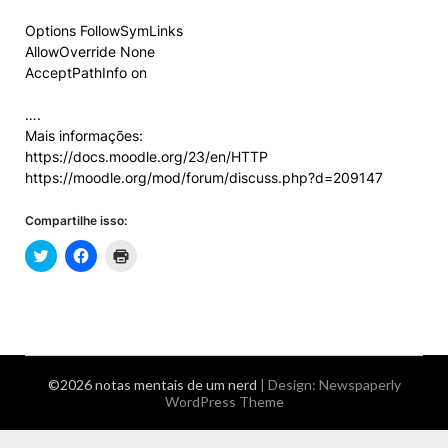
Options FollowSymLinks
AllowOverride None
AcceptPathInfo on
….
Mais informações:
https://docs.moodle.org/23/en/HTTP
https://moodle.org/mod/forum/discuss.php?d=209147
Compartilhe isso:
©2026 notas mentais de um nerd
| Design:
Newspaperly
WordPress Theme