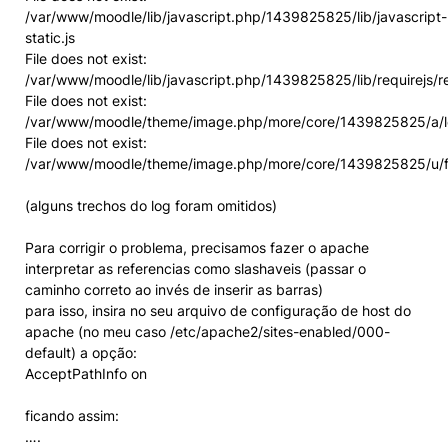
/var/www/moodle/lib/javascript.php/1439825825/lib/javascript-
static.js
File does not exist:
/var/www/moodle/lib/javascript.php/1439825825/lib/requirejs/re
File does not exist:
/var/www/moodle/theme/image.php/more/core/1439825825/a/l
File does not exist:
/var/www/moodle/theme/image.php/more/core/1439825825/u/
(alguns trechos do log foram omitidos)
Para corrigir o problema, precisamos fazer o apache
interpretar as referencias como slashaveis (passar o
caminho correto ao invés de inserir as barras)
para isso, insira no seu arquivo de configuração de host do
apache (no meu caso /etc/apache2/sites-enabled/000-
default) a opção:
AcceptPathInfo on
ficando assim:
….