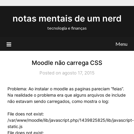
Skip
to
notas mentais de um nerd
content
tecnologia e finanças
Menu
Moodle não carrega CSS
Posted on agosto 17, 2015
Problema: Ao instalar o moodle as paginas pareciam “feias”.
Na realidade o problema era que alguns arquivos de include
não estavam sendo carregados, como mostra o log:
File does not exist:
/var/www/moodle/lib/javascript.php/1439825825/lib/javascript-
static.js
File does not exist: