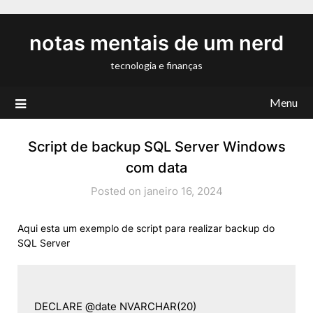
Skip
to
notas mentais de um nerd
content
tecnologia e finanças
Menu
Script de backup SQL Server Windows
com data
Posted on janeiro 16, 2024
Aqui esta um exemplo de script para realizar backup do
SQL Server
DECLARE @date NVARCHAR(20)
