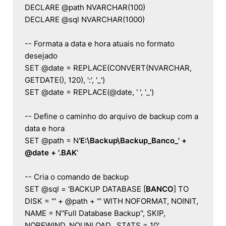
DECLARE @path NVARCHAR(100)

DECLARE @sql NVARCHAR(1000)

-- Formata a data e hora atuais no formato 
desejado

SET @date = REPLACE(CONVERT(NVARCHAR, 
GETDATE(), 120), ':', '_')

SET @date = REPLACE(@date, ' ', '_')

-- Define o caminho do arquivo de backup com a 
data e hora

SET @path = N'
E:\Backup\Backup_Banco_' + 
@date + '.BAK
'

-- Cria o comando de backup

SET @sql = 'BACKUP DATABASE [
BANCO
] TO  
DISK = ''' + @path + ''' WITH NOFORMAT, NOINIT,  
NAME = N''Full Database Backup'', SKIP, 
NOREWIND, NOUNLOAD,  STATS = 10'
