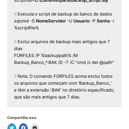
scriptfile=
C:\caminho\para\backup_script.sql
:: Executa o script de backup do banco de dados

sqlcmd -S 
NomeServidor
 -U 
Usuario
 -P 
Senha
 -i 
%scriptfile%

:: Exclui arquivos de backup mais antigos que 7 
dias

FORFILES /P %backuppath% /M 
Backup_Banco_*.BAK /D -7 /C "cmd /c del @path"

:: Nota: O comando FORFILES acima exclui todos 
os arquivos que começam com 'Backup_Banco_' 
e têm a extensão '.BAK' no diretório especificado, 
Compartilhe isso: